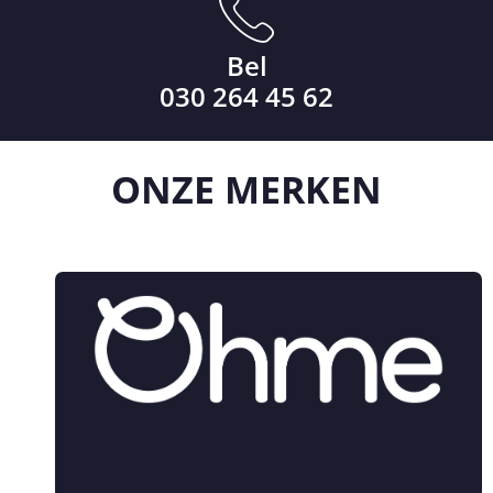
Bel
030 264 45 62
ONZE
MERKEN