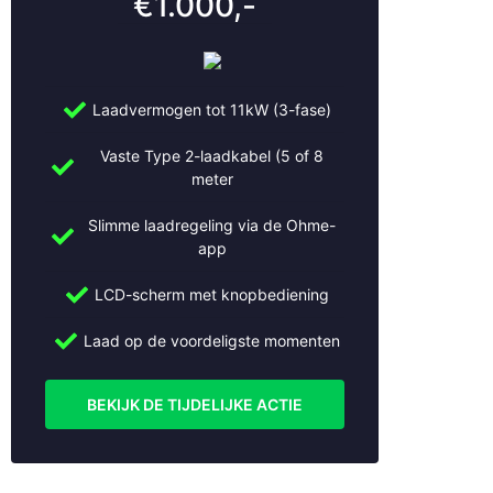
€1.000,-
Culemborg
De Bilt
De Meern
Den Bosch
Laadvermogen tot 11kW (3-fase)
Den Haag
Doorn
Vaste Type 2-laadkabel (5 of 8
Dordrecht
meter
Driebruggen
Ede
Slimme laadregeling via de Ohme-
app
Eemnes
Geldermalsen
LCD-scherm met knopbediening
Gorinchem
Gouda
Laad op de voordeligste momenten
Haarlem
Haarzuilens
BEKIJK DE TIJDELIJKE ACTIE
Haastrecht
Hilversum
Hoevelaken
Houten