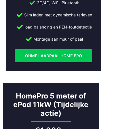
3G/4G, WiFi, Bluetooth
Mail:
info@slimmeopladers.nl
www.slimmeopladers.nl
Slim laden met dynamische tarieven
Wij installeren ook laadpalen in:
load balancing en PEN-foutdetectie
Abcoude
Montage aan muur of paal
Almere
Alphen aan den Rijn
OHME LAADPAAL HOME PRO
Ameide
Amersfoort
Amstelveen
Amsterdam
Apeldoorn
Arnhem
HomePro 5 meter of
Beesd
ePod 11kW (Tijdelijke
Bilthoven
Breukelen
actie)
Bussum
Cothen