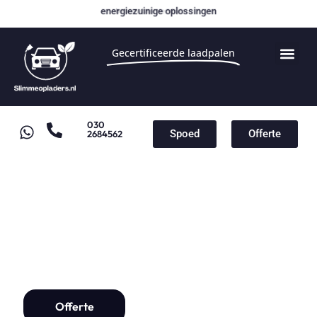
energiezuinige oplossingen
Gecertificeerde laadpalen
030
Spoed
Offerte
2684562
Laadpaal Werkhoven
Laadpaal installatie vanaf
€1000,-
Offerte