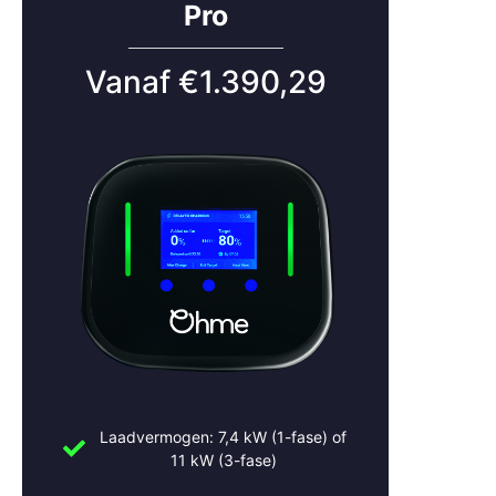
Pro
laadinstallatie
Software-updates en slimme optimalisatie
Vanaf €1.390,29
Snelle service bij storingen of technische problemen
Zo blijft je laadpaal altijd in topvorm.
Laadpaal Werkhoven laten
installeren? Neem contact
op
Wil jij zorgeloos elektrisch laden in Werkhoven? Vraag
vandaag nog een vrijblijvende offerte aan of neem
contact op voor deskundig advies.
Slimme Opladers – jouw specialist voor laadoplossingen
Laadvermogen: 7,4 kW (1-fase) of
in Werkhoven en omgeving.
11 kW (3-fase)
Bel:
+31 (0)30 2684562