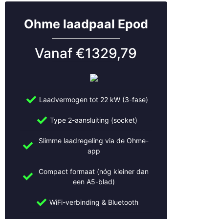
Huizen
IJsselstein
Ohme laadpaal Epod
Kockengen
Leerdam
Vanaf €1329,79
Leersum
Leiden
Leidsche Rijn
Leusden
Laadvermogen tot 22 kW (3-fase)
Lexmond
Lopik
Type 2-aansluiting (socket)
Lopikerkapel
Maarn
Slimme laadregeling via de Ohme-
Maarssen
app
Meerkerk
Compact formaat (nóg kleiner dan
Mijdrecht
een A5-blad)
Montfoort
Naarden
WiFi-verbinding & Bluetooth
Nieuwegein