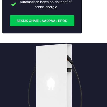
Nieuwerkerk aan den IJssel
Automatisch laden op daltarief of
Nijmegen
zonne-energie
Oudewater
Rhenen
BEKIJK OHME LAADPAAL EPOD
Rotterdam
Schoonhoven
Soest
Stolwijk
Tiel
Utrecht
Veenendaal
Vianen
Vleuten
Weesp
Wijk bij Duurstede
Woerden
Woudenberg
Zaltbommel