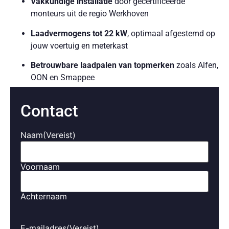
Vakkundige installatie
door gecertificeerde
monteurs uit de regio Werkhoven
Laadvermogens tot 22 kW
, optimaal afgestemd op
jouw voertuig en meterkast
Betrouwbare laadpalen van topmerken
zoals Alfen,
OON en Smappee
Slimme laadfunctionaliteiten
, zoals koppeling met
Contact
zonnepanelen en dynamic load balancing
Eenvoudige bediening
via app of display, met
Naam
(Vereist)
realtime inzicht in je verbruik en kosten
Zorgeloos opladen, altijd wanneer het jou uitkomt.
Voornaam
Laadoplossingen voor bedrijven
Achternaam
in Werkhoven
Voor bedrijven in Werkhoven bieden wij:
E-mailadres
(Vereist)