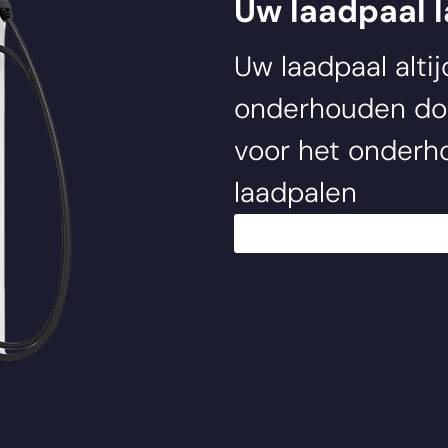
Uw laadpaal 
Uw laadpaal alti
onderhouden d
voor het onderho
laadpalen