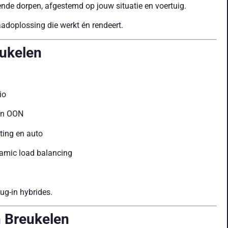
de dorpen, afgestemd op jouw situatie en voertuig.
laadoplossing die werkt én rendeert.
eukelen
io
en OON
ting en auto
amic load balancing
lug-in hybrides.
n Breukelen