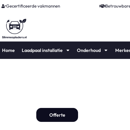
Gecertificeerde vakmannen
Betrouwbare
Home
Laadpaal installatie
Onderhoud
Merke
Laadpaal Breuke
Laadpaal installat
Offerte