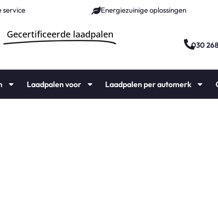
 service
Energiezuinige oplossingen
Gecertificeerde laadpalen
030 26
n
Laadpalen voor
Laadpalen per automerk
len
ie vanaf €1000,-