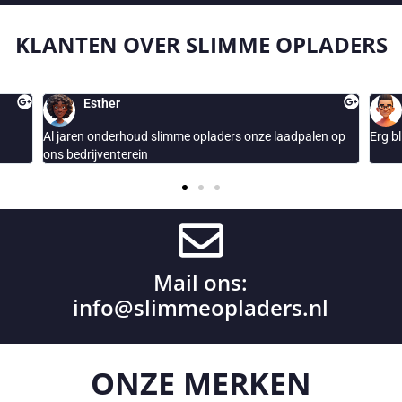
KLANTEN OVER
SLIMME OPLADERS
peter
onze laadpalen op
Erg blij met de geplaatste Smappee laadpaal
Mail ons:
info@slimmeopladers.nl
ONZE
MERKEN