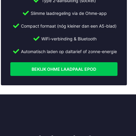
Type 2-aansluiting (socket)
Slimme laadregeling via de Ohme-app
Compact formaat (nóg kleiner dan een A5-blad)
WiFi-verbinding & Bluetooth
Automatisch laden op daltarief of zonne-energie
BEKIJK OHME LAADPAAL EPOD