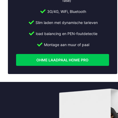
fase)
Bel:
+31 (0)30 2684562
Mail:
info@slimmeopladers.nl
3G/4G, WiFi, Bluetooth
www.slimmeopladers.nl
Slim laden met dynamische tarieven
Wij installeren ook laadpalen in:
load balancing en PEN-foutdetectie
Abcoude
Almere
Montage aan muur of paal
Alphen aan den Rijn
Ameide
OHME LAADPAAL HOME PRO
Amersfoort
Amstelveen
Amsterdam
Apeldoorn
Arnhem
Beesd
Bilthoven
Bussum
Cothen