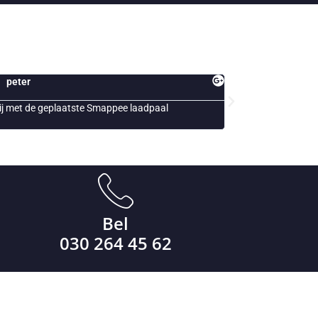
Jack
Snelle en vakkundig personeel!
Al ja
ons b
Bel
030 264 45 62