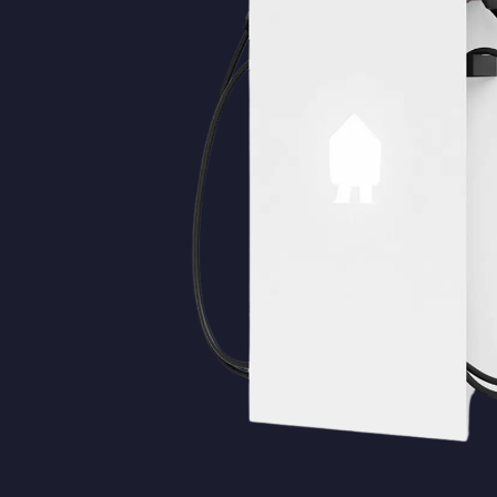
Culemborg
De Bilt
De Meern
Den Bosch
Den Haag
Doorn
Dordrecht
Driebruggen
Ede
Eemnes
Geldermalsen
Gorinchem
Gouda
Haarlem
Haarzuilens
Haastrecht
Hilversum
Hoevelaken
Houten