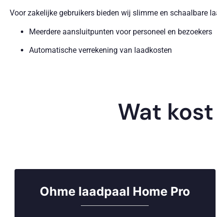
Voor zakelijke gebruikers bieden wij slimme en schaalbare l
Meerdere aansluitpunten voor personeel en bezoekers
Automatische verrekening van laadkosten
Beheer via laadpassen of apps
Esthetisch geïntegreerde systemen voor parkeerterrein
Wat kost
Wij leveren oplossingen voor kantoren, VvE’s, horeca en sport
Subsidies en belastingvoordelen 
Je kunt profiteren van diverse regelingen, zoals:
MIA en Vamil-regelingen
voor zakelijke investeringen
Ohme laadpaal Home Pro
BTW-teruggave
bij zakelijk gebruik
ISDE-subsidie
bij combinatie met zonnepanelen of w