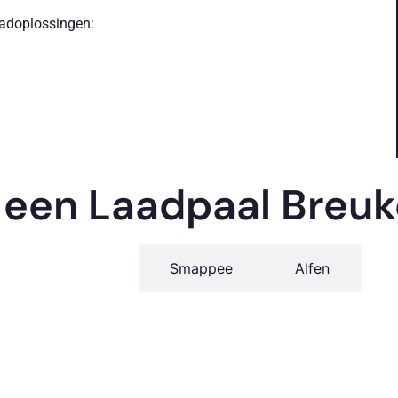
aadoplossingen:
en en bedrijfspanden
 een Laadpaal Breuk
locaties.
in Breukelen
Ohme
Smappee
Alfen
armtepompen