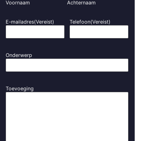
Voornaam
Achternaam
E-mailadres
(Vereist)
Telefoon
(Vereist)
Onderwerp
Toevoeging