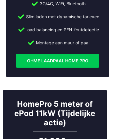
3G/4G, WiFi, Bluetooth
Bel:
+31 (0)30 2684562
Mail:
info@slimmeopladers.nl
Slim laden met dynamische tarieven
www.slimmeopladers.nl
load balancing en PEN-foutdetectie
Wij installeren ook laadpalen in:
Montage aan muur of paal
Abcoude
Almere
Alphen aan den Rijn
OHME LAADPAAL HOME PRO
Ameide
Amersfoort
Amstelveen
Amsterdam
Apeldoorn
HomePro 5 meter of
Arnhem
ePod 11kW (Tijdelijke
Beesd
Bilthoven
actie)
Breukelen
Bussum