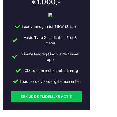
€1.000,-
Cothen
Culemborg
De Bilt
De Meern
Laadvermogen tot 11kW (3-fase)
Den Bosch
Den Haag
Vaste Type 2-laadkabel (5 of 8
Doorn
meter
Dordrecht
Driebruggen
Slimme laadregeling via de Ohme-
Ede
app
Eemnes
LCD-scherm met knopbediening
Geldermalsen
Gorinchem
Laad op de voordeligste momenten
Gouda
Haarlem
BEKIJK DE TIJDELIJKE ACTIE
Haarzuilens
Haastrecht
Hilversum
Hoevelaken