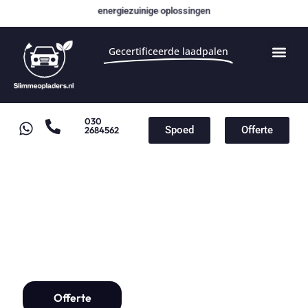
energiezuinige oplossingen
Gecertificeerde laadpalen
030
Spoed
Offerte
2684562
Laadpaal Weesp
Laadpaal installatie vanaf
€1000,-
Offerte