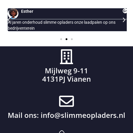
Esther
Al jaren onderhoud slimme opladers onze laadpalen op ons
E
bedrijventerein
Mijlweg 9-11
4131PJ Vianen
Mail ons:
info@slimmeopladers.nl