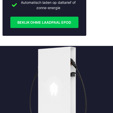
Nieuwegein
Automatisch laden op daltarief of
Nieuwerkerk aan den IJssel
zonne-energie
Nijmegen
Oudewater
BEKIJK OHME LAADPAAL EPOD
Rhenen
Rotterdam
Schoonhoven
Soest
Stolwijk
Tiel
Utrecht
Veenendaal
Vianen
Vleuten
Wijk bij Duurstede
Woerden
Woudenberg
Zaltbommel