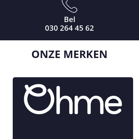
Bel
030 264 45 62
ONZE
MERKEN