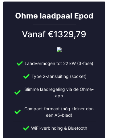
Houten
Huizen
Ohme laadpaal Epod
IJsselstein
Kockengen
Vanaf €1329,79
Leerdam
Leersum
Leiden
Leidsche Rijn
Laadvermogen tot 22 kW (3-fase)
Leusden
Lexmond
Type 2-aansluiting (socket)
Lopik
Lopikerkapel
Slimme laadregeling via de Ohme-
Maarn
app
Maarssen
Compact formaat (nóg kleiner dan
Meerkerk
een A5-blad)
Mijdrecht
Montfoort
WiFi-verbinding & Bluetooth
Naarden