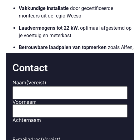
Vakkundige installatie
door gecertificeerde
monteurs uit de regio Weesp
Laadvermogens tot 22 kW
, optimaal afgestemd op
je voertuig en meterkast
Betrouwbare laadpalen van topmerken
zoals Alfen,
OON en Smappee
Contact
Slimme laadfunctionaliteiten
, zoals koppeling met
zonnepanelen en dynamic load balancing
Naam
(Vereist)
Eenvoudige bediening
via app of display, met
realtime inzicht in je verbruik en kosten
Voornaam
Zorgeloos opladen, altijd wanneer het jou uitkomt.
Achternaam
Laadoplossingen voor bedrijven
in Weesp
E-mailadres
(Vereist)