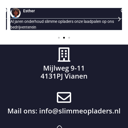
Esther
Al jaren onderhoud slimme opladers onze laadpalen op ons
E
bedrijventerein
Mijlweg 9-11
4131PJ Vianen
Mail ons:
info@slimmeopladers.nl