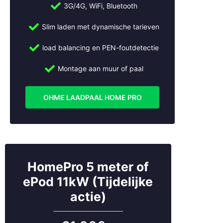
3G/4G, WiFi, Bluetooth
✔ Ja. Wij installeren laadpalen die direct gekoppeld
kunnen worden aan jouw zonnepanelen.
Slim laden met dynamische tarieven
Bel ons: +31 (0)30 2684562
load balancing en PEN-foutdetectie
Mail ons:
info@slimmeopladers.nl
Montage aan muur of paal
OHME LAADPAAL HOME PRO
HomePro 5 meter of
ePod 11kW (Tijdelijke
actie)