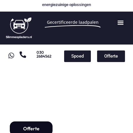
energiezuinige oplossingen
Gecertificeerde laadpalen
030
Spoed
Offerte
2684562
Laadpaal voor Opel
Laadpaal installatie vanaf
€1000,-
Offerte