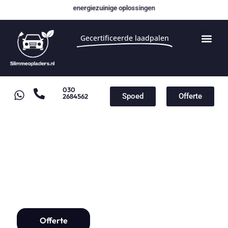
energiezuinige oplossingen
Gecertificeerde laadpalen
030
Spoed
Offerte
2684562
Merken
Laadpaal installatie vanaf
€1000,-
Offerte