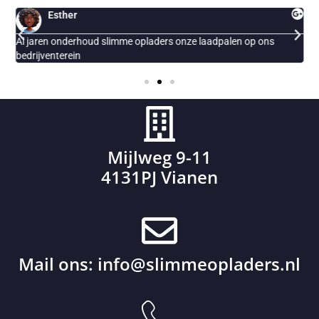
Esther
Al jaren onderhoud slimme opladers onze laadpalen op ons
E
bedrijventerein
Mijlweg 9-11
4131PJ Vianen
Mail ons:
info@slimmeopladers.nl