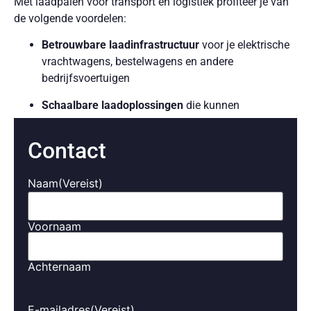
Met laadpalen voor transport en logistiek profiteer je van
de volgende voordelen:
Betrouwbare laadinfrastructuur
voor je elektrische
vrachtwagens, bestelwagens en andere
bedrijfsvoertuigen
Schaalbare laadoplossingen
die kunnen
meegroeien met je bedrijf en het aantal voertuigen
Contact
Laadvermogens tot 150 kW
, geschikt voor het snel
opladen van grotere voertuigen en fleet
management
Naam
(Vereist)
Slimme laadfunctionaliteiten
, zoals dynamisch
laden en integratie met zonnepanelen om kosten te
Voornaam
besparen
Achternaam
Eenvoudige integratie
met je bestaande
bedrijfsnetwerk en energiemanagementsysteem
E-mailadres
(Vereist)