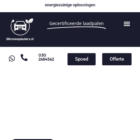
energiezuinige oplossingen
Gecertificeerde laadpalen
030
Spoed
Offerte
2684562
Laadpaal voor transport en
logistiek
Laadpaal installatie vanaf
€1000,-