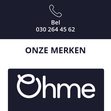
Bel
030 264 45 62
ONZE
MERKEN