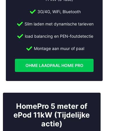
langdurige zekerheid
3G/4G, WiFi, Bluetooth
Met ons onderhoudsabonnement ben je verzekerd van:
Slim laden met dynamische tarieven
Jaarlijkse inspecties en onderhoud van je
load balancing en PEN-foutdetectie
laadinstallaties
Montage aan muur of paal
Software-updates en slimme optimalisatie
Snelle service bij storingen of technische problemen
OHME LAADPAAL HOME PRO
Zo blijft je laadinfrastructuur in topconditie en kunnen je
voertuigen altijd op tijd opgeladen worden, zonder
onvoorziene uitvaltijd.
Laadpaal voor transport en
HomePro 5 meter of
logistiek laten installeren?
ePod 11kW (Tijdelijke
actie)
Neem contact op