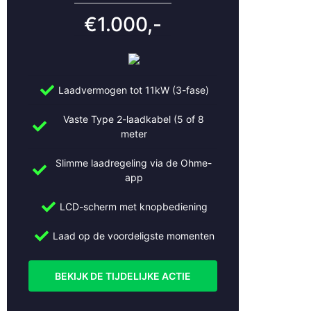
€1.000,-
Wil jij laadpalen voor je transportbedrijf laten installeren?
Vraag vandaag nog een vrijblijvende offerte aan of neem
contact op voor deskundig advies over laadoplossingen
voor de transport- en logistieke sector.
Slimme Opladers – jouw specialist voor laadoplossingen
Laadvermogen tot 11kW (3-fase)
in de transportsector.
Vaste Type 2-laadkabel (5 of 8
Bel:
+31 (0)30 2684562
meter
Mail:
info@slimmeopladers.nl
www.slimmeopladers.nl
Slimme laadregeling via de Ohme-
app
LCD-scherm met knopbediening
Laad op de voordeligste momenten
BEKIJK DE TIJDELIJKE ACTIE