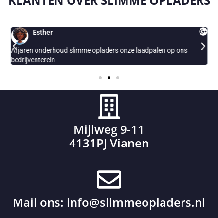
KLANTEN OVER
SLIMME OPLADERS
Esther
Al jaren onderhoud slimme opladers onze laadpalen op ons
E
bedrijventerein
Mijlweg 9-11
4131PJ Vianen
Mail ons:
info@slimmeopladers.nl