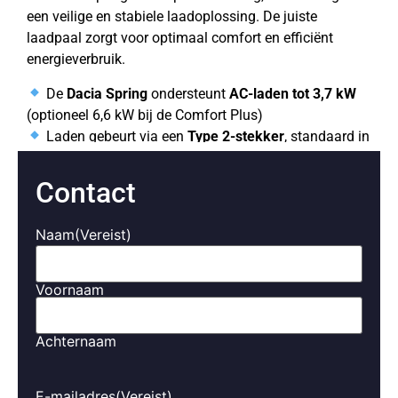
een veilige en stabiele laadoplossing. De juiste
laadpaal zorgt voor optimaal comfort en efficiënt
energieverbruik.
De
Dacia Spring
ondersteunt
AC-laden tot 3,7 kW
(optioneel 6,6 kW bij de Comfort Plus)
Laden gebeurt via een
Type 2-stekker
, standaard in
Europa
Slimme laadpalen kunnen automatisch laden
Contact
tijdens daltarieven of op zonne-energie
Met een app houd je inzicht in je verbruik, kosten en
Naam
(Vereist)
planning
Load balancing voorkomt overbelasting van je
meterkast
Voornaam
Aanbevolen laadpalen voor
Achternaam
Dacia
E-mailadres
(Vereist)