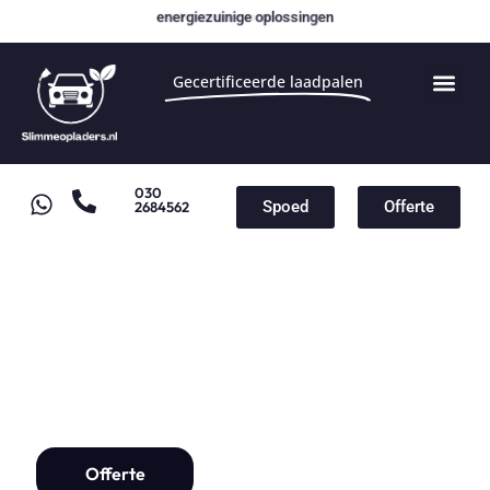
energiezuinige oplossingen
Gecertificeerde laadpalen
030
Spoed
Offerte
2684562
Laadpaal voor Dacia
Laadpaal installatie vanaf
€1000,-
Offerte