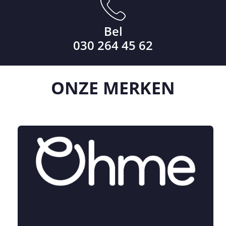
Bel
030 264 45 62
ONZE
MERKEN