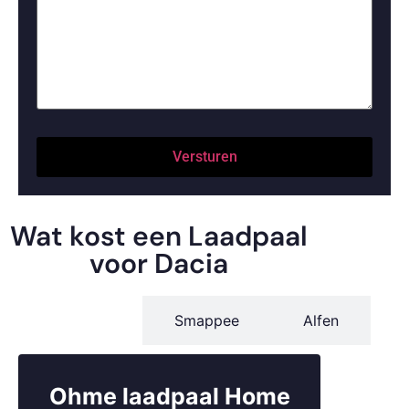
Persoonlijk advies op basis van je auto, aansluiting
en wensen
Selectie van de beste laadpaal voor jouw Dacia en
situatie
Gecertificeerde installatie door onze ervaren
monteurs
Na de installatie kun je direct veilig laden, met of
zonder app
De installatie duurt gemiddeld
3 tot 5 uur
Wat kost een Laadpaal
voor Dacia
Veelgestelde vragen over
laadpalen voor Dacia
Ohme
Smappee
Alfen
Is elke laadpaal geschikt voor mijn Dacia Spring?
✔ Ja, maar het is verstandig om een laadpaal te kiezen
die past bij het beperkte vermogen van de Spring.
Ohme laadpaal Home