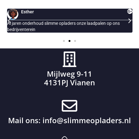
Esther
Al jaren onderhoud slimme opladers onze laadpalen op ons
E
bedrijventerein
Mijlweg 9-11
4131PJ Vianen
Mail ons:
info@slimmeopladers.nl