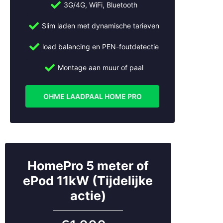
3G/4G, WiFi, Bluetooth
Wij installeren ook laadpalen in:
Slim laden met dynamische tarieven
Abcoude
Almere
load balancing en PEN-foutdetectie
Alphen aan den Rijn
Ameide
Montage aan muur of paal
Amersfoort
Amstelveen
OHME LAADPAAL HOME PRO
Amsterdam
Apeldoorn
Arnhem
Beesd
Bilthoven
Breukelen
HomePro 5 meter of
Bussum
ePod 11kW (Tijdelijke
Cothen
actie)
Culemborg
De Bilt
De Meern