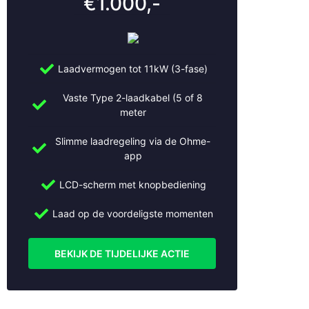
€1.000,-
Den Bosch
Den Haag
Doorn
Dordrecht
Laadvermogen tot 11kW (3-fase)
Driebruggen
Ede
Vaste Type 2-laadkabel (5 of 8
meter
Eemnes
Geldermalsen
Slimme laadregeling via de Ohme-
Gorinchem
app
Gouda
Haarlem
LCD-scherm met knopbediening
Haarzuilens
Haastrecht
Laad op de voordeligste momenten
Hilversum
Hoevelaken
BEKIJK DE TIJDELIJKE ACTIE
Houten
Huizen
IJsselstein