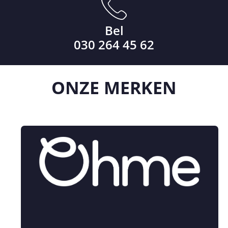
Bel
030 264 45 62
ONZE
MERKEN