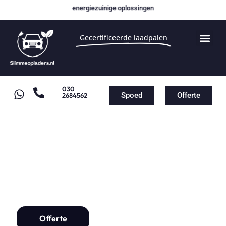
energiezuinige oplossingen
Gecertificeerde laadpalen
030
Spoed
Offerte
2684562
Laadpaal voor Audi
Laadpaal installatie vanaf
€1000,-
Offerte