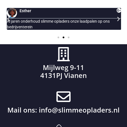
Esther
Al jaren onderhoud slimme opladers onze laadpalen op ons
E
bedrijventerein
Mijlweg 9-11
4131PJ Vianen
Mail ons:
info@slimmeopladers.nl