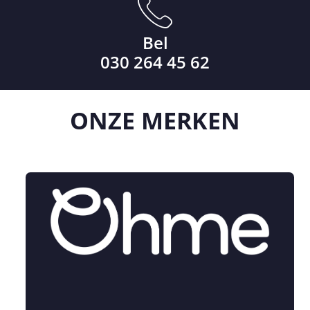
Bel
030 264 45 62
ONZE
MERKEN