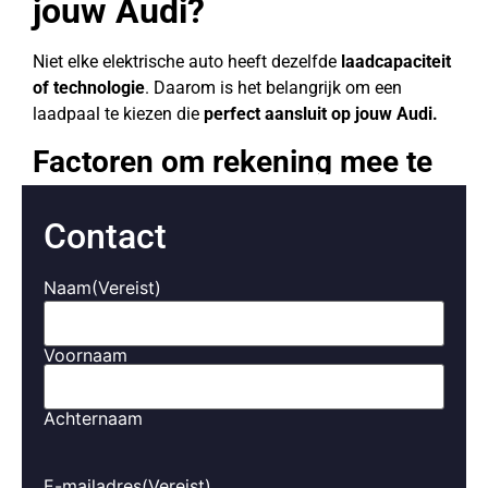
jouw Audi?
Niet elke elektrische auto heeft dezelfde
laadcapaciteit
of technologie
. Daarom is het belangrijk om een
laadpaal te kiezen die
perfect aansluit op jouw Audi.
Factoren om rekening mee te
houden:
Contact
Maximale laadsnelheid van de Audi
– Laadt jouw
auto op
7,4 kW, 11 kW of 22 kW
?
Naam
(Vereist)
AC of DC laden
– Thuis laad je op
AC
(wisselstroom)
, terwijl bedrijven kunnen investeren in
DC-snellaadpalen
.
Voornaam
Stekkertype van de Audi
– De meeste auto’s
gebruiken
Type 2 (Mennekes)
, maar sommige
Achternaam
modellen kunnen een andere aansluiting vereisen.
Slim energiemanagement
– Wil je laden met
zonne-energie of op de goedkoopste stroomtarieven?
E-mailadres
(Vereist)