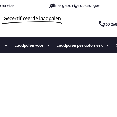
 service
Energiezuinige oplossingen
Gecertificeerde laadpalen
030 26
n
Laadpalen voor
Laadpalen per automerk
ie vanaf €1000,-