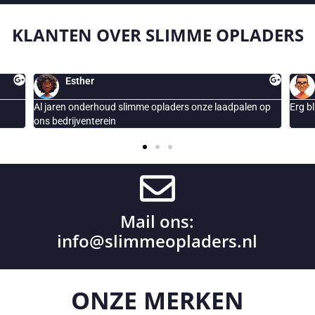
KLANTEN OVER
SLIMME OPLADERS
peter
onze laadpalen op
Erg blij met de geplaatste Smappee laadpaal
Mail ons:
info@slimmeopladers.nl
ONZE
MERKEN