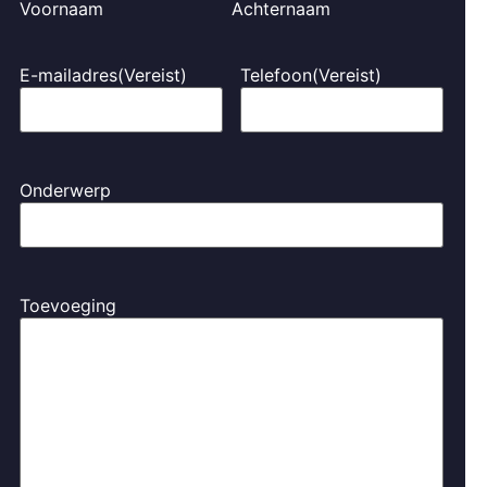
Voornaam
Achternaam
E-mailadres
(Vereist)
Telefoon
(Vereist)
Onderwerp
Toevoeging