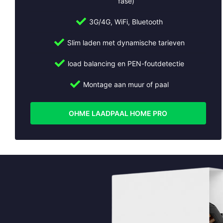
fase)
www.slimmeopladers.nl
3G/4G, WiFi, Bluetooth
Wij installeren ook laadpalen in:
Slim laden met dynamische tarieven
Abcoude
Almere
load balancing en PEN-foutdetectie
Alphen aan den Rijn
Montage aan muur of paal
Ameide
Amersfoort
Amstelveen
OHME LAADPAAL HOME PRO
Amsterdam
Apeldoorn
Arnhem
Beesd
Bilthoven
Breukelen
Bussum
Cothen
Culemborg