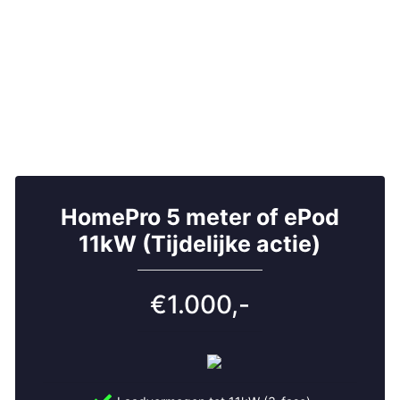
houdsservice
 verzekerd van:
HomePro 5 meter of ePod
11kW (Tijdelijke actie)
leren? Neem contact op
€1.000,-
tie in De Bilt? Bel of mail ons voor persoonlijk advies of een
gebruik.