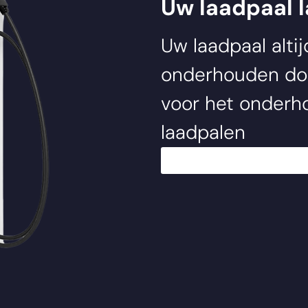
Uw laadpaal 
Uw laadpaal alti
onderhouden d
voor het onderho
laadpalen