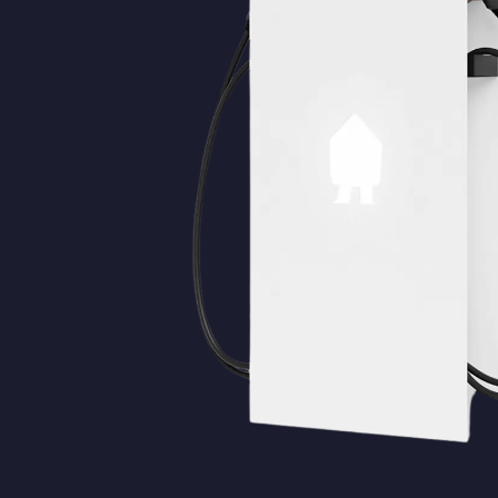
De Meern
Den Bosch
Den Haag
Doorn
Dordrecht
Driebruggen
Ede
Eemnes
Geldermalsen
Gorinchem
Gouda
Haarlem
Haarzuilens
Haastrecht
Hilversum
Hoevelaken
Houten
Huizen
IJsselstein