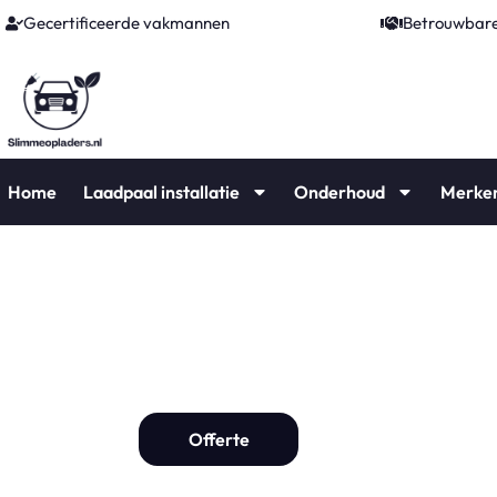
Gecertificeerde vakmannen
Betrouwbare
Home
Laadpaal installatie
Onderhoud
Merke
Laadpaal De Bilt
Laadpaal installat
Offerte