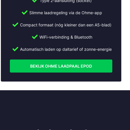
Type 2-aansluiting (socket)
Slimme laadregeling via de Ohme-app
Compact formaat (nóg kleiner dan een A5-blad)
WiFi-verbinding & Bluetooth
Automatisch laden op daltarief of zonne-energie
BEKIJK OHME LAADPAAL EPOD