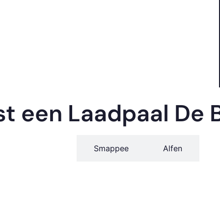
f
f MKB.
t een Laadpaal De B
Ohme
Smappee
Alfen