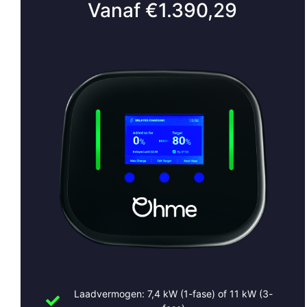
Vanaf €1.390,29
Altijd zorgeloos laden met onder
Met een onderhoudsabonnement van Slimme Opladers ben je
Periodieke controle en onderhoud
Updates van software en instellingen
Snelle storingsdienst indien nodig
Zo blijft je laadpaal optimaal presteren.
Laadpaal De Bilt laten instal
Wil je weten welke laadoplossing het beste past bij jouw situa
vrijblijvende offerte.
Slimme Opladers – laadoplossingen voor thuis en zakelijk 
Bel:
+31 (0)30 2684562
Laadvermogen: 7,4 kW (1-fase) of 11 kW (3-
Mail:
info@slimmeopladers.nl