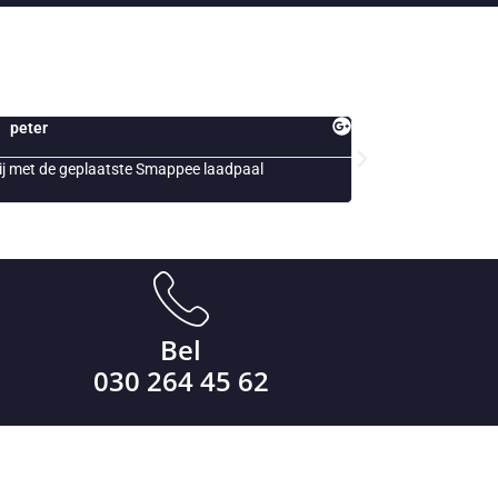
Jack
Snelle en vakkundig personeel!
Al ja
ons b
Bel
030 264 45 62