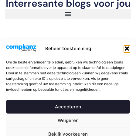
Interresante blogs voor jou
Het lijkt erop dat we niet kunnen vinden wat je zoekt.
Beheer toestemming
Om de beste ervaringen te bieden, gebruiken wij technologieën zoals
© 2026 Slimme opladers | Alle rechten voorbehouden aan
cookies om informatie over je apparaat op te slaan en/of te raadplegen.
Slimme opladers
Door in te stemmen met deze technologieën kunnen wij gegevens zoals
Algemene Voorwaarden – Privacybeleid –
D-Fokker
surfgedrag of unieke ID's op deze site verwerken. Als je geen
toestemming geeft of uw toestemming intrekt, kan dit een nadelige
invloed hebben op bepaalde functies en mogelijkheden.
Accepteren
Navigeren
Weigeren
Contact
Bekijk voorkeuren