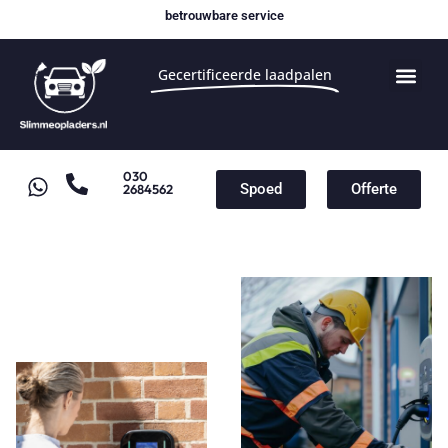
betrouwbare service
Gecertificeerde laadpalen
030
Spoed
Offerte
2684562