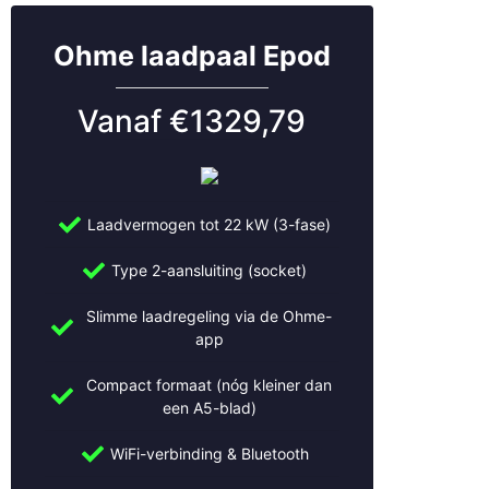
Hilversum
Hoevelaken
Ohme laadpaal Epod
Houten
Huizen
Vanaf €1329,79
IJsselstein
Kockengen
Leerdam
Leersum
Leiden
Laadvermogen tot 22 kW (3-fase)
Leidsche Rijn
Type 2-aansluiting (socket)
Leusden
Lexmond
Slimme laadregeling via de Ohme-
Lopik
app
Lopikerkapel
Maarn
Compact formaat (nóg kleiner dan
Maarssen
een A5-blad)
Meerkerk
WiFi-verbinding & Bluetooth
Mijdrecht
Montfoort