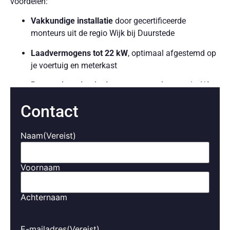
voordelen:
Vakkundige installatie
door gecertificeerde
monteurs uit de regio Wijk bij Duurstede
Laadvermogens tot 22 kW
, optimaal afgestemd op
je voertuig en meterkast
Betrouwbare laadpalen van topmerken
zoals Alfen,
OON en Smappee
Contact
Slimme laadfunctionaliteiten
, zoals koppeling met
zonnepanelen en dynamic load balancing
Naam
(Vereist)
Eenvoudige bediening
via app of display, met
realtime inzicht in je verbruik en kosten
Voornaam
Zorgeloos opladen, altijd wanneer het jou uitkomt.
Achternaam
Laadoplossingen voor bedrijven
in Wijk bij Duurstede
E-mailadres
(Vereist)