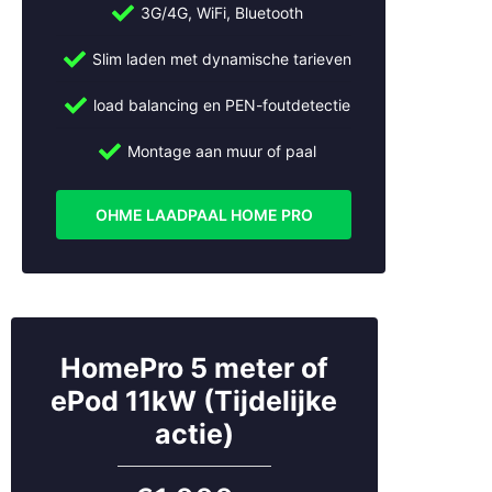
3G/4G, WiFi, Bluetooth
in Wijk bij Duurstede en omgeving.
Slim laden met dynamische tarieven
Bel:
+31 (0)30 2684562
Mail:
info@slimmeopladers.nl
load balancing en PEN-foutdetectie
www.slimmeopladers.nl
Montage aan muur of paal
Wij installeren ook laadpalen in:
Abcoude
OHME LAADPAAL HOME PRO
Almere
Alphen aan den Rijn
Ameide
Amersfoort
Amstelveen
Amsterdam
HomePro 5 meter of
Apeldoorn
ePod 11kW (Tijdelijke
Arnhem
actie)
Beesd
Bilthoven