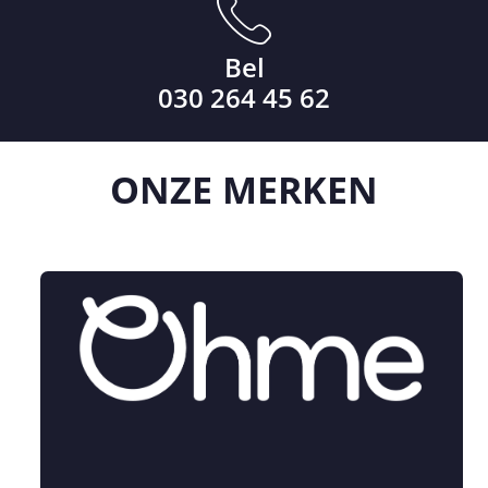
Bel
030 264 45 62
ONZE
MERKEN