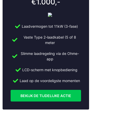
€1.000,-
Breukelen
Bussum
Cothen
Culemborg
De Bilt
Laadvermogen tot 11kW (3-fase)
De Meern
Vaste Type 2-laadkabel (5 of 8
Den Bosch
meter
Den Haag
Doorn
Slimme laadregeling via de Ohme-
Dordrecht
app
Driebruggen
Ede
LCD-scherm met knopbediening
Eemnes
Laad op de voordeligste momenten
Geldermalsen
Gorinchem
Gouda
BEKIJK DE TIJDELIJKE ACTIE
Haarlem
Haarzuilens
Haastrecht