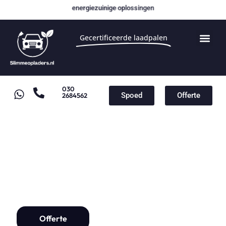
energiezuinige oplossingen
Gecertificeerde laadpalen
030
Spoed
Offerte
2684562
Laadpaal Wijk bij Duurstede
Laadpaal installatie vanaf
€1000,-
Offerte