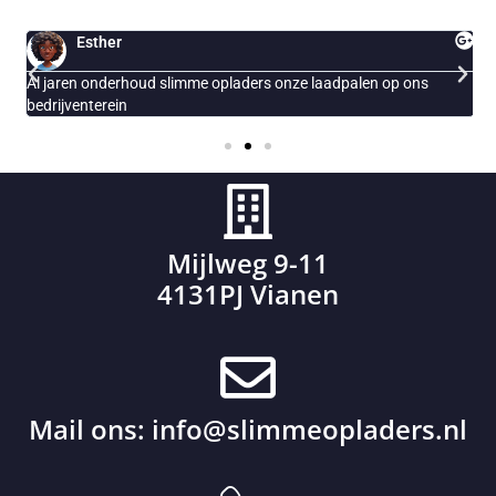
Esther
Al jaren onderhoud slimme opladers onze laadpalen op ons
E
bedrijventerein
Mijlweg 9-11
4131PJ Vianen
Mail ons:
info@slimmeopladers.nl