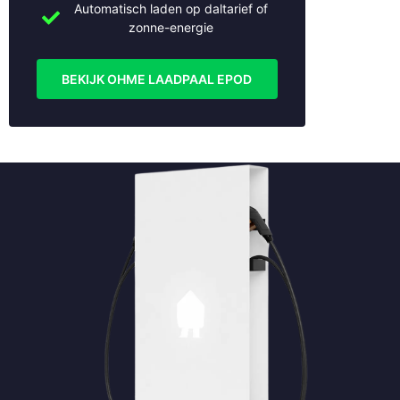
Automatisch laden op daltarief of
Naarden
zonne-energie
Nieuwegein
Nieuwerkerk aan den IJssel
Nijmegen
BEKIJK OHME LAADPAAL EPOD
Oudewater
Rhenen
Rotterdam
Schoonhoven
Soest
Stolwijk
Tiel
Utrecht
Veenendaal
Vianen
Vleuten
Weesp
Woerden
Woudenberg