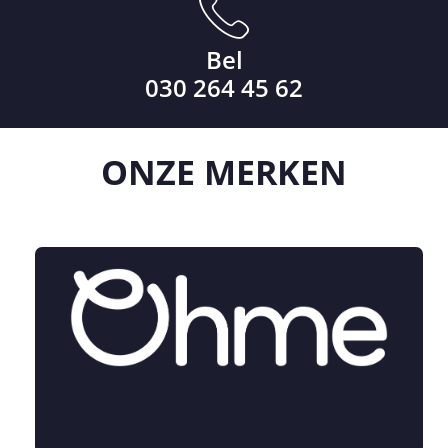
Bel
030 264 45 62
ONZE
MERKEN