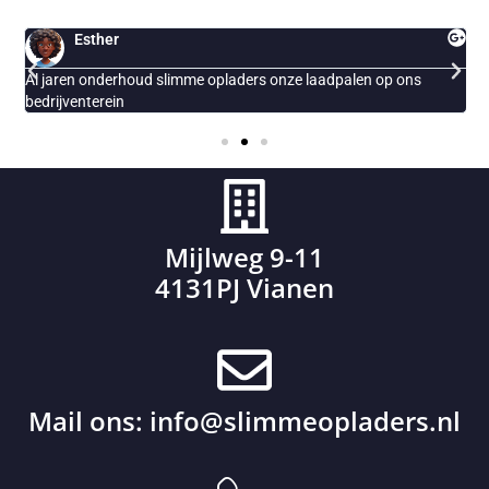
Esther
Al jaren onderhoud slimme opladers onze laadpalen op ons
E
bedrijventerein
Mijlweg 9-11
4131PJ Vianen
Mail ons:
info@slimmeopladers.nl