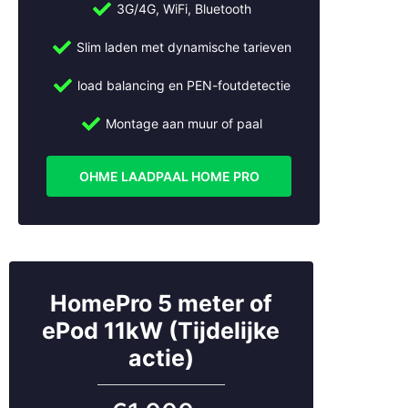
3G/4G, WiFi, Bluetooth
Vraag nu gratis advies aan
Slim laden met dynamische tarieven
voor een laadpaal voor jouw
BMW
load balancing en PEN-foutdetectie
Montage aan muur of paal
Wil je een laadpaal die perfect past bij jouw BMW en
laadbehoefte? Neem vandaag nog contact op met
Slimme Opladers voor een vrijblijvende offerte en
OHME LAADPAAL HOME PRO
persoonlijk advies.
Bel ons: +31 (0)30 2684562
Mail ons:
info@slimmeopladers.nl
HomePro 5 meter of
ePod 11kW (Tijdelijke
actie)