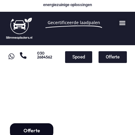
energiezuinige oplossingen
Gecertificeerde laadpalen
030
Spoed
Offerte
2684562
Laadpaal voor BMW
Laadpaal installatie vanaf
€1000,-
Offerte