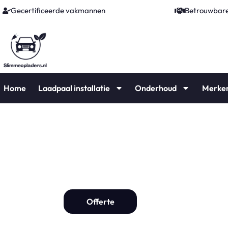
Gecertificeerde vakmannen
Betrouwbare
Home
Laadpaal installatie
Onderhoud
Merke
Laadpaal Vleute
Laadpaal installat
Offerte