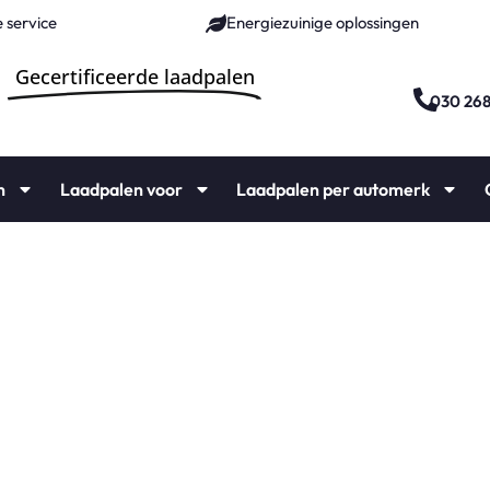
 service
Energiezuinige oplossingen
Gecertificeerde laadpalen
030 26
n
Laadpalen voor
Laadpalen per automerk
n
ie vanaf €1000,-