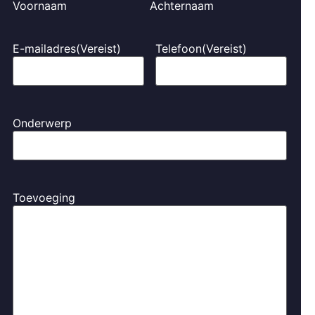
Voornaam
Achternaam
E-mailadres
(Vereist)
Telefoon
(Vereist)
Onderwerp
Toevoeging