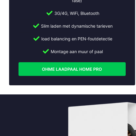
fase)
Bel:
+31 (0)30 2684562
3G/4G, WiFi, Bluetooth
Mail:
info@slimmeopladers.nl
www.slimmeopladers.nl
Slim laden met dynamische tarieven
Wij installeren ook laadpalen in:
load balancing en PEN-foutdetectie
Abcoude
Montage aan muur of paal
Almere
Alphen aan den Rijn
OHME LAADPAAL HOME PRO
Ameide
Amersfoort
Amstelveen
Amsterdam
Apeldoorn
Arnhem
Beesd
Bilthoven
Breukelen