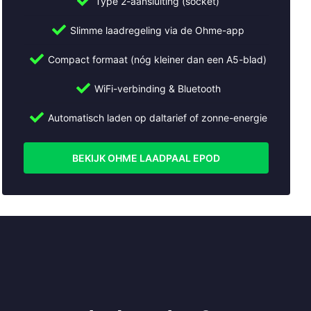
Type 2-aansluiting (socket)
Slimme laadregeling via de Ohme-app
Compact formaat (nóg kleiner dan een A5-blad)
WiFi-verbinding & Bluetooth
Automatisch laden op daltarief of zonne-energie
BEKIJK OHME LAADPAAL EPOD