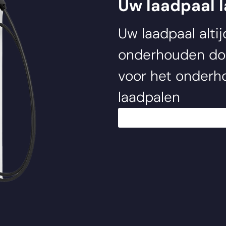
Uw laadpaal 
Uw laadpaal alti
onderhouden d
voor het onderho
laadpalen