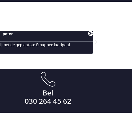
Jack
Esth
Snelle en vakkundig personeel!
Al jaren on
ons bedrijve
Bel
030 264 45 62