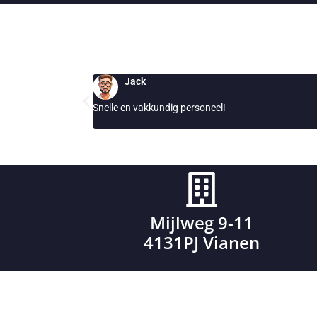
Hoevelaken
Houten
Huizen
IJsselstein
Kockengen
Esther
Leerdam
Al jaren onderhoud slimme opladers onze la
Leersum
ons bedrijventerein
Leiden
Leidsche Rijn
Leusden
Lexmond
Lopik
Lopikerkapel
Mijlweg 9-11
Maarn
4131PJ Vianen
Maarssen
Meerkerk
Mijdrecht
Montfoort
Naarden