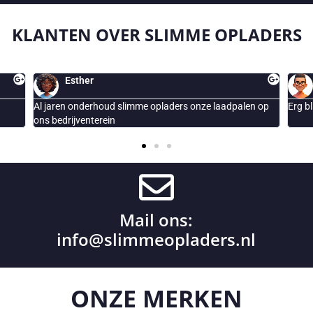
KLANTEN OVER
SLIMME OPLADERS
peter
adpalen op
Erg blij met de geplaatste Smappee laadpaal
Mail ons:
info@slimmeopladers.nl
ONZE
MERKEN