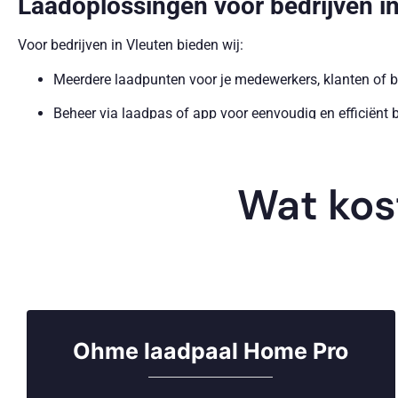
Laadoplossingen voor bedrijven i
Voor bedrijven in Vleuten bieden wij:
Meerdere laadpunten voor je medewerkers, klanten of 
Beheer via laadpas of app voor eenvoudig en efficiënt 
Automatische verrekening van laadsessies per gebruike
Flexibele en schaalbare laadoplossingen die passen bij
Wat kos
Ideaal voor bedrijven die hun klanten of personeel willen v
Profiteer van belastingvoordelen 
Als inwoner of ondernemer in Vleuten kun je profiteren van v
MIA en Vamil-regeling
voor zakelijke laadinstallaties
Ohme laadpaal Home Pro
BTW-teruggave
bij zakelijk gebruik van je laadpaal