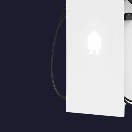
Bussum
Cothen
Culemborg
De Bilt
De Meern
Den Bosch
Den Haag
Doorn
Dordrecht
Driebruggen
Ede
Eemnes
Geldermalsen
Gorinchem
Gouda
Haarlem
Haarzuilens
Haastrecht
Hilversum