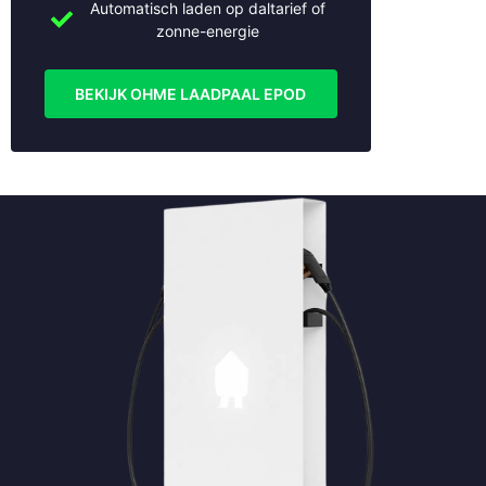
Automatisch laden op daltarief of
Schoonhoven
zonne-energie
Soest
Stolwijk
Tiel
BEKIJK OHME LAADPAAL EPOD
Utrecht
Veenendaal
Vianen
Vleuten
Weesp
Wijk bij Duurstede
Woerden
Woudenberg
Zaltbommel