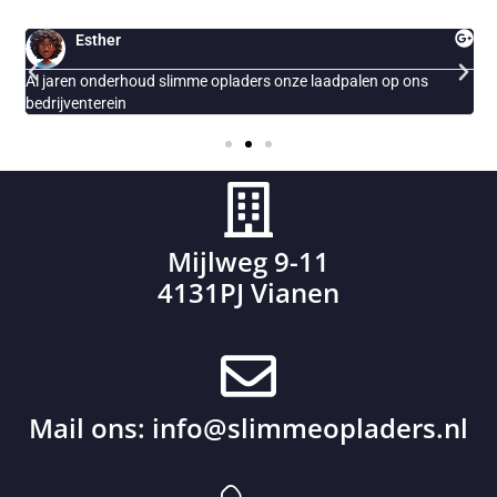
Esther
Al jaren onderhoud slimme opladers onze laadpalen op ons
E
bedrijventerein
Mijlweg 9-11
4131PJ Vianen
Mail ons:
info@slimmeopladers.nl