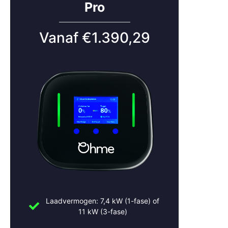
Snelle service bij storingen
Pro
Zo blijft jouw laadpaal altijd optimaal functioneren.
Vanaf €1.390,29
Laadpaal Apeldoorn laten
installeren? Vraag een
offerte aan
Benieuwd welke laadoplossing het best past bij jouw
auto, woning of bedrijf in Apeldoorn? Bel of mail ons
vandaag nog voor advies of een vrijblijvende offerte.
Slimme Opladers – voor zorgeloos laden in Apeldoorn
en omgeving.
Bel:
+31 (0)30 2684562
Mail:
info@slimmeopladers.nl
Laadvermogen: 7,4 kW (1-fase) of
www.slimmeopladers.nl
11 kW (3-fase)
Wij installeren ook laadpalen in: