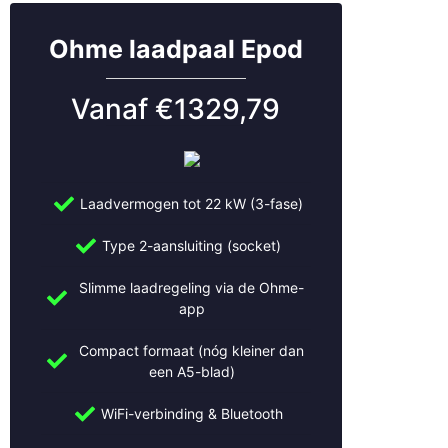
Leersum
Leiden
Ohme laadpaal Epod
Leidsche Rijn
Leusden
Lexmond
Vanaf €1329,79
Lopik
Lopikerkapel
Maarn
Maarssen
Laadvermogen tot 22 kW (3-fase)
Meerkerk
Mijdrecht
Type 2-aansluiting (socket)
Montfoort
Slimme laadregeling via de Ohme-
Naarden
app
Nieuwegein
Nieuwerkerk aan den IJssel
Compact formaat (nóg kleiner dan
Nijmegen
een A5-blad)
Oudewater
Rhenen
WiFi-verbinding & Bluetooth
Rotterdam