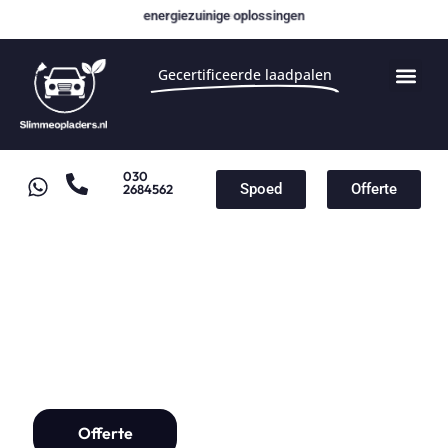
energiezuinige oplossingen
Gecertificeerde laadpalen
030
Spoed
Offerte
2684562
Laadpaal Apeldoorn
Laadpaal installatie vanaf
€1000,-
Offerte