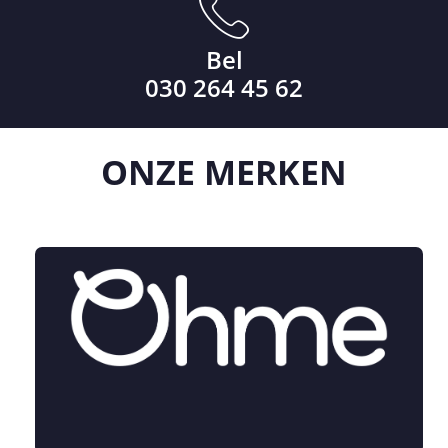
Bel
030 264 45 62
ONZE
MERKEN