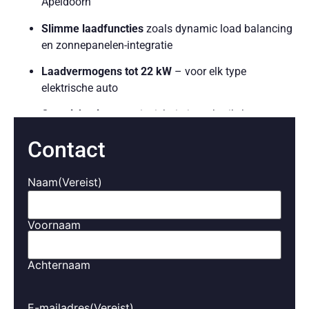
Apeldoorn
Slimme laadfuncties
zoals dynamic load balancing
en zonnepanelen-integratie
Laadvermogens tot 22 kW
– voor elk type
elektrische auto
Overzicht via app
– inzicht in je verbruik, kosten en
laadgeschiedenis
Contact
Strakke montage
– aan de muur of op een
montagepaal
Naam
(Vereist)
Wij werken met de beste merken zoals
Alfen, Smappee
en OON
, zodat je verzekerd bent van kwaliteit en
Voornaam
toekomstbestendigheid.
Achternaam
Laadoplossingen voor bedrijven
in Apeldoorn
E-mailadres
(Vereist)