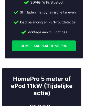
3G/4G, WiFi, Bluetooth
Abcoude
Slim laden met dynamische tarieven
Almere
Alphen aan den Rijn
load balancing en PEN-foutdetectie
Ameide
Amersfoort
Montage aan muur of paal
Amstelveen
Amsterdam
OHME LAADPAAL HOME PRO
Arnhem
Beesd
Bilthoven
Breukelen
Bussum
Cothen
HomePro 5 meter of
Culemborg
ePod 11kW (Tijdelijke
De Bilt
actie)
De Meern
Den Bosch
Den Haag