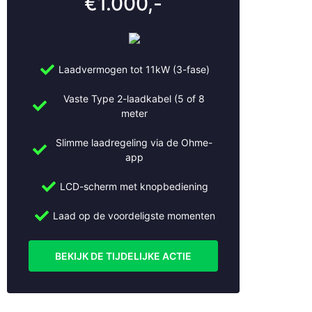
€1.000,-
Doorn
Dordrecht
Driebruggen
Ede
Laadvermogen tot 11kW (3-fase)
Eemnes
Geldermalsen
Vaste Type 2-laadkabel (5 of 8
Gorinchem
meter
Gouda
Slimme laadregeling via de Ohme-
Haarlem
app
Haarzuilens
Haastrecht
LCD-scherm met knopbediening
Hilversum
Hoevelaken
Laad op de voordeligste momenten
Houten
Huizen
BEKIJK DE TIJDELIJKE ACTIE
IJsselstein
Kockengen
Leerdam