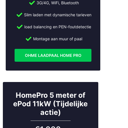
3G/4G, WiFi, Bluetooth
in Schoonhoven en omgeving.
Slim laden met dynamische tarieven
Bel:
+31 (0)30 2684562
Mail:
info@slimmeopladers.nl
load balancing en PEN-foutdetectie
www.slimmeopladers.nl
Montage aan muur of paal
Wij installeren ook laadpalen in:
Abcoude
OHME LAADPAAL HOME PRO
Almere
Alphen aan den Rijn
Ameide
Amersfoort
Amstelveen
HomePro 5 meter of
Amsterdam
Apeldoorn
ePod 11kW (Tijdelijke
Arnhem
actie)
Beesd
Bilthoven