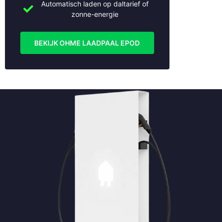
Automatisch laden op daltarief of
Naarden
zonne-energie
Nieuwegein
Nieuwerkerk aan den IJssel
BEKIJK OHME LAADPAAL EPOD
Nijmegen
Oudewater
Rhenen
Rotterdam
Soest
Stolwijk
Tiel
Utrecht
Veenendaal
Vianen
Vleuten
Weesp
Wijk bij Duurstede
Woerden
Woudenberg