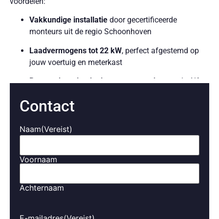
voordelen:
Vakkundige installatie
door gecertificeerde
monteurs uit de regio Schoonhoven
Laadvermogens tot 22 kW
, perfect afgestemd op
jouw voertuig en meterkast
Betrouwbare laadpalen van topmerken
zoals Alfen,
OON en Smappee
Contact
Slimme laadfunctionaliteiten
, zoals koppeling met
zonnepanelen en dynamic load balancing
Naam
(Vereist)
Gebruiksvriendelijke bediening
via app of display,
met realtime inzicht in je verbruik en kosten
Voornaam
Zorgeloos opladen, altijd wanneer het jou uitkomt.
Achternaam
Laadoplossingen voor bedrijven
in Schoonhoven
E-mailadres
(Vereist)