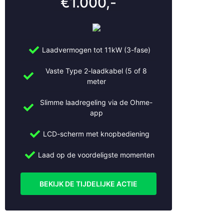
€1.000,-
Breukelen
Bussum
Cothen
Culemborg
De Bilt
Laadvermogen tot 11kW (3-fase)
De Meern
Vaste Type 2-laadkabel (5 of 8
Den Bosch
meter
Den Haag
Doorn
Slimme laadregeling via de Ohme-
Dordrecht
app
Driebruggen
Ede
LCD-scherm met knopbediening
Eemnes
Laad op de voordeligste momenten
Geldermalsen
Gorinchem
Gouda
BEKIJK DE TIJDELIJKE ACTIE
Haarlem
Haarzuilens
Haastrecht