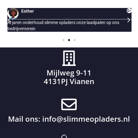
Esther
Al jaren onderhoud slimme opladers onze laadpalen op ons
E
bedrijventerein
Mijlweg 9-11
4131PJ Vianen
Mail ons:
info@slimmeopladers.nl