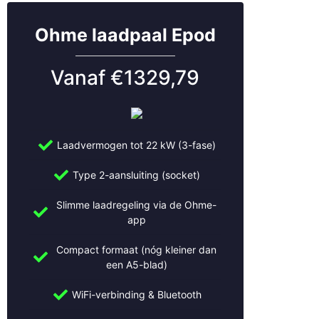
Hilversum
Hoevelaken
Ohme laadpaal Epod
Houten
Huizen
Vanaf €1329,79
IJsselstein
Kockengen
Leerdam
Leersum
Leiden
Laadvermogen tot 22 kW (3-fase)
Leidsche Rijn
Type 2-aansluiting (socket)
Leusden
Lexmond
Slimme laadregeling via de Ohme-
Lopik
app
Lopikerkapel
Maarn
Compact formaat (nóg kleiner dan
Maarssen
een A5-blad)
Meerkerk
WiFi-verbinding & Bluetooth
Mijdrecht
Montfoort