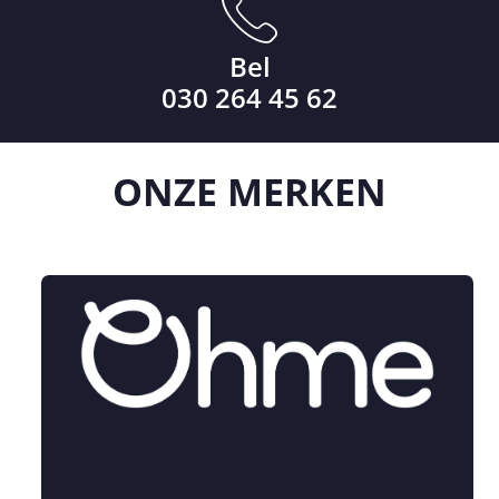
Bel
030 264 45 62
ONZE
MERKEN