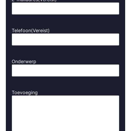
Meerdere laadpunten op één terrein
Beheer via laadpas of app
Automatische verrekening van laadkosten
Telefoon
(Vereist)
Oplossingen voor klanten, personeel of bewoners
Onze installaties zijn schaalbaar, veilig en netjes
geïntegreerd in jouw terrein.
Onderwerp
Subsidies en fiscale voordelen
In Haarzuilens kun je gebruikmaken van diverse landelijke
regelingen:
Toevoeging
Milieu-investeringsaftrek (MIA)
en
Vamil
voor
zakelijke installaties
BTW-teruggave
bij zakelijk gebruik