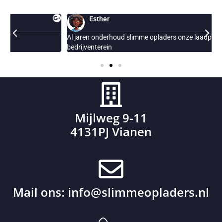
Esther
Al jaren onderhoud slimme opladers onze laadpalen op ons
E
bedrijventerein
Mijlweg 9-11
4131PJ Vianen
Mail ons:
info@slimmeopladers.nl