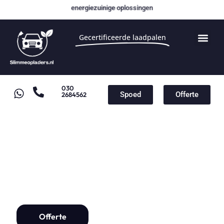
energiezuinige oplossingen
Gecertificeerde laadpalen
030
Spoed
Offerte
2684562
Laadpaal Haarzuilens
Laadpaal installatie vanaf
€1000,-
Offerte