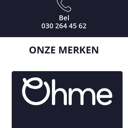
Bel
030 264 45 62
ONZE
MERKEN