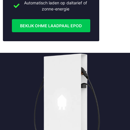
Utrecht
Automatisch laden op daltarief of
zonne-energie
Veenendaal
Vianen
Vleuten
BEKIJK OHME LAADPAAL EPOD
Weesp
Wijk bij Duurstede
Woerden
Woudenberg
Zaltbommel