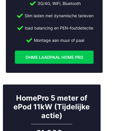
Ameide
3G/4G, WiFi, Bluetooth
Amersfoort
Slim laden met dynamische tarieven
Amstelveen
Amsterdam
load balancing en PEN-foutdetectie
Apeldoorn
Arnhem
Montage aan muur of paal
Beesd
Bilthoven
OHME LAADPAAL HOME PRO
Breukelen
Bussum
Cothen
Culemborg
De Bilt
De Meern
HomePro 5 meter of
Den Bosch
ePod 11kW (Tijdelijke
Den Haag
actie)
Doorn
Dordrecht
Driebruggen