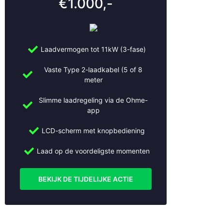
€1.000,-
Ede
Eemnes
Geldermalsen
Gorinchem
Laadvermogen tot 11kW (3-fase)
Gouda
Haarlem
Vaste Type 2-laadkabel (5 of 8
Haastrecht
meter
Hilversum
Slimme laadregeling via de Ohme-
Hoevelaken
app
Houten
Huizen
LCD-scherm met knopbediening
IJsselstein
Kockengen
Laad op de voordeligste momenten
Leerdam
Leersum
BEKIJK DE TIJDELIJKE ACTIE
Leiden
Leidsche Rijn
Leusden