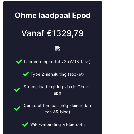
Lexmond
Lopik
Ohme laadpaal Epod
Lopikerkapel
Maarn
Maarssen
Vanaf €1329,79
Meerkerk
Mijdrecht
Montfoort
Naarden
Laadvermogen tot 22 kW (3-fase)
Nieuwegein
Nieuwerkerk aan den IJssel
Type 2-aansluiting (socket)
Nijmegen
Oudewater
Slimme laadregeling via de Ohme-
app
Rhenen
Rotterdam
Compact formaat (nóg kleiner dan
Schoonhoven
een A5-blad)
Soest
Stolwijk
WiFi-verbinding & Bluetooth
Tiel