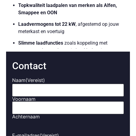
Topkwaliteit laadpalen van merken als Alfen,
Smappee en OON
Laadvermogens tot 22 kW
, afgestemd op jouw
meterkast en voertuig
Slimme laadfuncties
zoals koppeling met
zonnepanelen en dynamic load balancing
Inzicht in verbruik en kosten via app of scherm
Contact
Laad waar en wanneer jij wilt – zonder afhankelijk te zijn
Naam
(Vereist)
van openbare laadpunten.
Zakelijke laadoplossingen in
Voornaam
Haarzuilens
Achternaam
Ook voor bedrijven, horeca, zorgpraktijken of VvE’s in
Haarzuilens bieden wij:
E-mailadres
(Vereist)