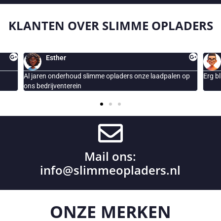
KLANTEN OVER
SLIMME OPLADERS
peter
adpalen op
Erg blij met de geplaatste Smappee laadpaal
Mail ons:
info@slimmeopladers.nl
ONZE
MERKEN