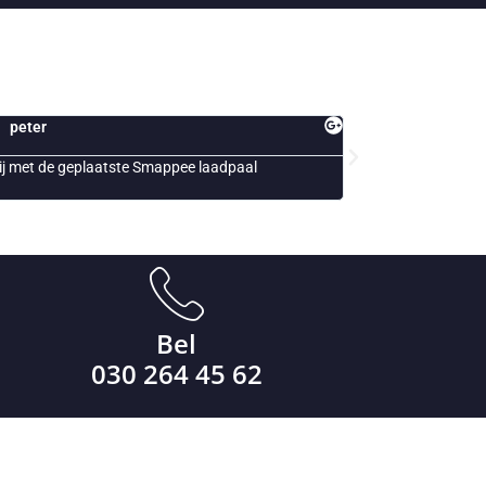
Jack
Esth
Snelle en vakkundig personeel!
Al jaren on
ons bedrijve
Bel
030 264 45 62