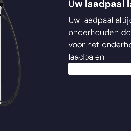
Uw laadpaal 
Uw laadpaal alti
onderhouden d
voor het onderho
laadpalen