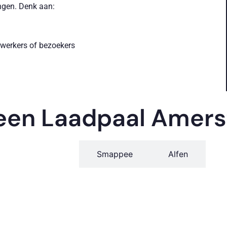
ngen. Denk aan:
erkers of bezoekers
’s.
een Laadpaal Amers
rdelen:
Ohme
Smappee
Alfen
f warmtepomp