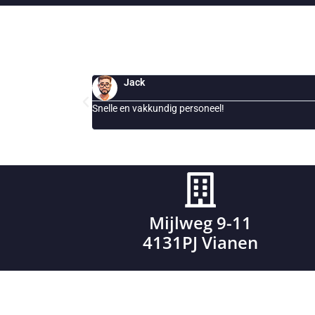
Leersum
Leiden
Leidsche Rijn
Leusden
Lexmond
Esther
Lopik
Lopikerkapel
Al jaren onderhoud slimme opladers onze la
Maarn
ons bedrijventerein
Maarssen
Meerkerk
Mijdrecht
Montfoort
Naarden
Mijlweg 9-11
Nieuwegein
Nieuwerkerk aan den IJssel
4131PJ Vianen
Nijmegen
Oudewater
Rhenen
Rotterdam