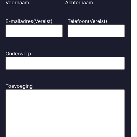
Voornaam
Achternaam
E-mailadres
(Vereist)
Telefoon
(Vereist)
Onderwerp
Toevoeging