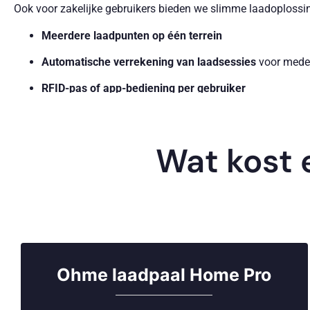
Ook voor zakelijke gebruikers bieden we slimme laadoplossi
Meerdere laadpunten op één terrein
Automatische verrekening van laadsessies
voor medew
RFID-pas of app-bediening per gebruiker
Mogelijkheid tot uitbreiding in de toekomst
Ideaal voor kantoorpanden, horecalocaties, sportclubs en VvE
Wat kost 
Subsidies en fiscale regelingen
Voor zowel particulieren als bedrijven zijn er interessante voo
MIA en Vamil voor ondernemers
BTW-teruggave bij zakelijk gebruik van de laadpaal
Ohme laadpaal Home Pro
Subsidiekansen bij combinatie met zonnepanelen o