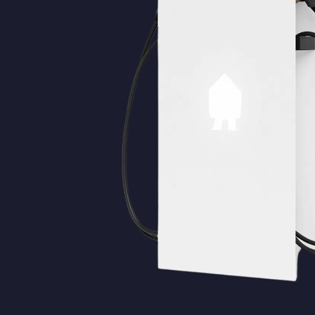
Doorn
Dordrecht
Driebruggen
Ede
Eemnes
Geldermalsen
Gorinchem
Gouda
Haarlem
Haarzuilens
Haastrecht
Hilversum
Hoevelaken
Houten
Huizen
IJsselstein
Kockengen
Leerdam