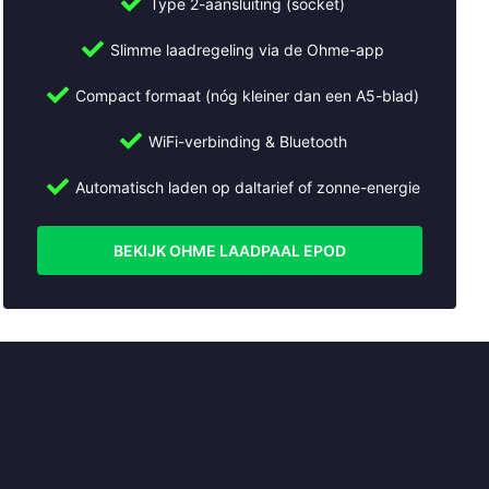
Type 2-aansluiting (socket)
Slimme laadregeling via de Ohme-app
Compact formaat (nóg kleiner dan een A5-blad)
WiFi-verbinding & Bluetooth
Automatisch laden op daltarief of zonne-energie
BEKIJK OHME LAADPAAL EPOD