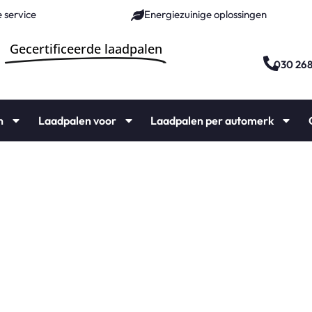
 service
Energiezuinige oplossingen
Gecertificeerde laadpalen
030 26
n
Laadpalen voor
Laadpalen per automerk
foort
ie vanaf €1000,-