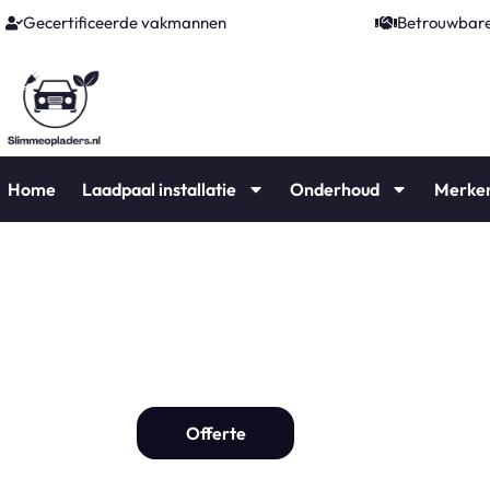
Gecertificeerde vakmannen
Betrouwbare
Home
Laadpaal installatie
Onderhoud
Merke
Laadpaal Amers
Laadpaal installat
Offerte