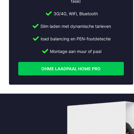
fase)
Abcoude
3G/4G, WiFi, Bluetooth
Almere
Alphen aan den Rijn
Slim laden met dynamische tarieven
Ameide
Amstelveen
load balancing en PEN-foutdetectie
Amsterdam
Montage aan muur of paal
Apeldoorn
Arnhem
Beesd
OHME LAADPAAL HOME PRO
Bilthoven
Breukelen
Bussum
Cothen
Culemborg
De Bilt
De Meern
Den Bosch
Den Haag