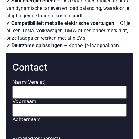
✔
Slim energiebeheer
– Onze laadpalen maken gebruik
van dynamische tarieven en load balancing, waardoor je
altijd tegen de laagste kosten laadt.
✔
Compatibiliteit met alle elektrische voertuigen
– Of je
nu een Tesla, Volkswagen, BMW of een ander merk rijdt,
onze laadpalen werken met alle EV’s.
✔
Duurzame oplossingen
– Koppel je laadpaal aan
zonnepanelen en gebruik 100% groene energie.
✔
Persoonlijk advies en service
– Wij helpen je bij de
Contact
keuze van de juiste laadpaal en bieden volledige
ondersteuning na installatie.
Naam
(Vereist)
Onze Diensten
Voornaam
Laadpaal Installatie
– Wij installeren laadpalen voor
particulieren en bedrijven, volledig afgestemd op jouw
situatie.
Achternaam
Slim Energiebeheer
– Bespaar op laadkosten door te
laden op momenten dat stroom het goedkoopst is.
E-mailadres
(Vereist)