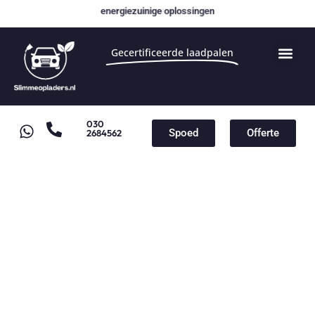
energiezuinige oplossingen
Gecertificeerde laadpalen
030
Spoed
Offerte
2684562
Slimme Opladers – Dé
Specialist in Duurzaam
Laden
Laadpaal installatie vanaf
€1000,-