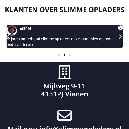
KLANTEN OVER
SLIMME OPLADERS
Esther
Al jaren onderhoud slimme opladers onze laadpalen op ons
E
bedrijventerein
Mijlweg 9-11
4131PJ Vianen
Mail ons:
info@slimmeopladers.nl