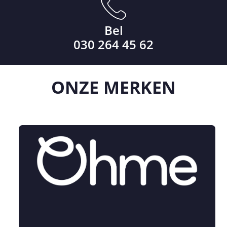
Bel
030 264 45 62
ONZE
MERKEN