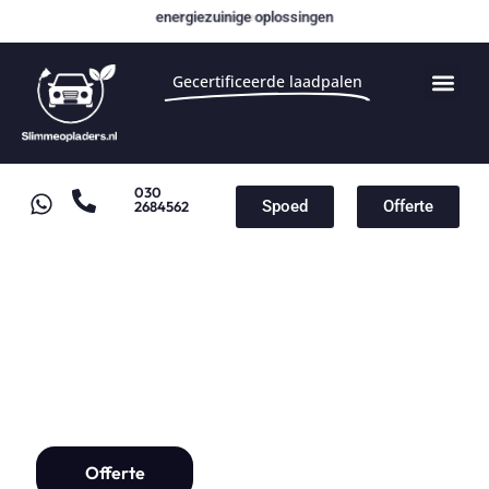
energiezuinige oplossingen
Gecertificeerde laadpalen
030
Spoed
Offerte
2684562
Smappee EV one
Laadpaal installatie vanaf
€1000,-
Offerte