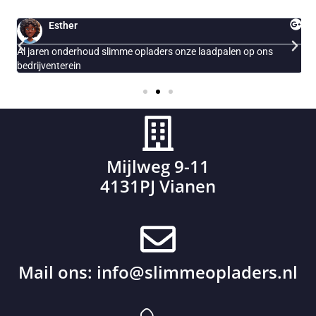
Esther
Al jaren onderhoud slimme opladers onze laadpalen op ons
E
bedrijventerein
Mijlweg 9-11
4131PJ Vianen
Mail ons:
info@slimmeopladers.nl