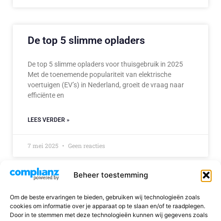
De top 5 slimme opladers
De top 5 slimme opladers voor thuisgebruik in 2025
Met de toenemende populariteit van elektrische
voertuigen (EV’s) in Nederland, groeit de vraag naar
efficiënte en
LEES VERDER »
7 mei 2025
Geen reacties
Beheer toestemming
Om de beste ervaringen te bieden, gebruiken wij technologieën zoals
© 2026 Slimme opladers | Alle rechten voorbehouden aan
cookies om informatie over je apparaat op te slaan en/of te raadplegen.
Slimme opladers
Door in te stemmen met deze technologieën kunnen wij gegevens zoals