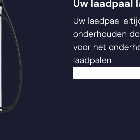
Uw laadpaal 
Uw laadpaal alti
onderhouden d
voor het onderho
laadpalen