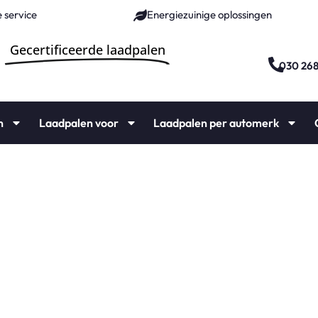
 service
Energiezuinige oplossingen
Gecertificeerde laadpalen
030 26
n
Laadpalen voor
Laadpalen per automerk
ie vanaf €1000,-