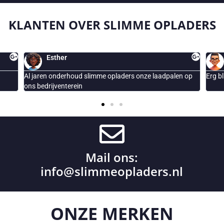
KLANTEN OVER
SLIMME OPLADERS
peter
aadpalen op
Erg blij met de geplaatste Smappee laadpaal
Mail ons:
info@slimmeopladers.nl
ONZE
MERKEN