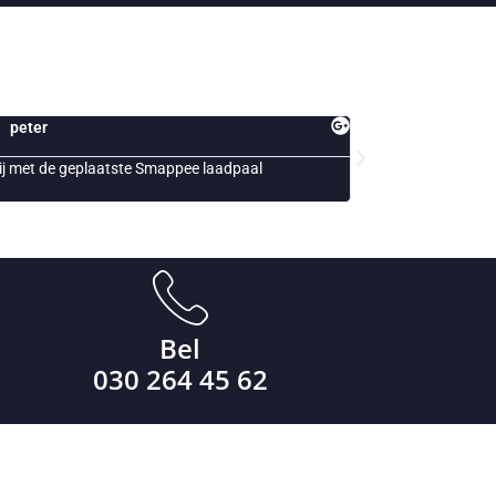
Jack
Est
Snelle en vakkundig personeel!
Al jaren o
ons bedrijv
Bel
030 264 45 62