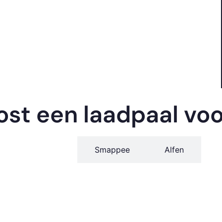
ost een laadpaal vo
Ohme
Smappee
Alfen