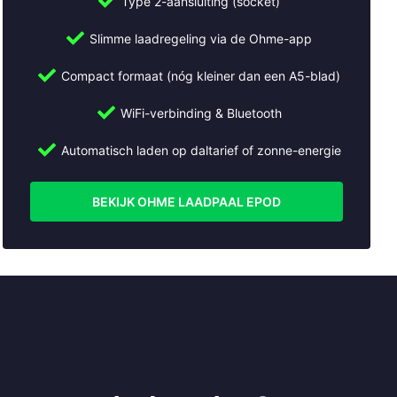
Type 2-aansluiting (socket)
Slimme laadregeling via de Ohme-app
Compact formaat (nóg kleiner dan een A5-blad)
WiFi-verbinding & Bluetooth
Automatisch laden op daltarief of zonne-energie
BEKIJK OHME LAADPAAL EPOD