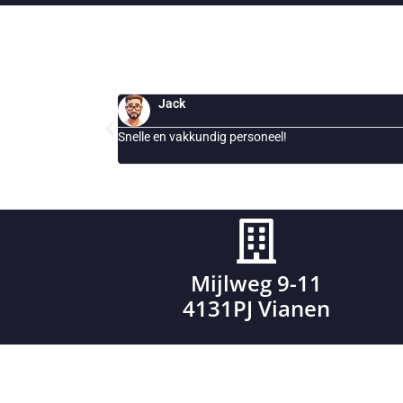
Esther
!
Al jaren onderhoud slimme opladers onze l
ons bedrijventerein
Mijlweg 9-11
4131PJ Vianen