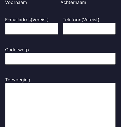
Voornaam
Achternaam
E-mailadres
(Vereist)
Telefoon
(Vereist)
Onderwerp
Toevoeging