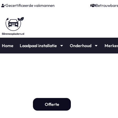
Gecertificeerde vakmannen
Betrouwbare
Home
Laadpaal installatie
Onderhoud
Merke
laadpaal voor
Laadpaal installat
Offerte