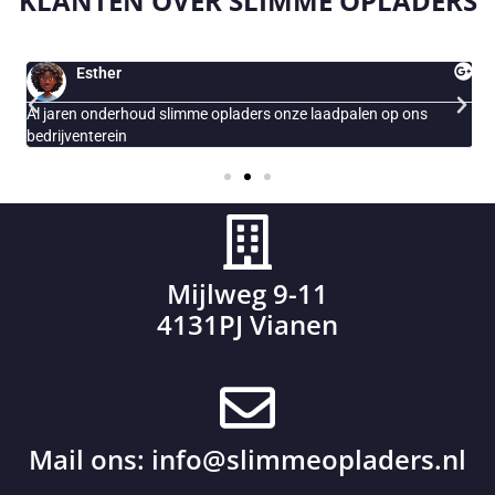
KLANTEN OVER
SLIMME OPLADERS
Esther
Al jaren onderhoud slimme opladers onze laadpalen op ons
E
bedrijventerein
Mijlweg 9-11
4131PJ Vianen
Mail ons:
info@slimmeopladers.nl