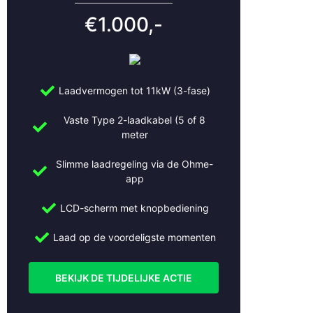
je laadpaal te waarborgen. Dit omvat inspecties van de
€1.000,-
werking van de beveiligingssystemen, het controleren van
de kabels op schade en het uitvoeren van noodzakelijke
software-updates. Veel leveranciers bieden
onderhoudspakketten aan voor periodieke inspecties en
Laadvermogen tot 11kW (3-fase)
updates.
Vaste Type 2-laadkabel (5 of 8
Conclusie
meter
Veiligheid en certificering spelen een cruciale rol bij het
Slimme laadregeling via de Ohme-
kiezen van een laadpaal. Zorg ervoor dat de laadpaal
app
voldoet aan de nodige veiligheidsnormen en laat de
installatie uitvoeren door een professional. Dit garandeert
LCD-scherm met knopbediening
een veilige en efficiënte laadervaring voor zowel thuis als
Laad op de voordeligste momenten
op de werkplek.
BEKIJK DE TIJDELIJKE ACTIE