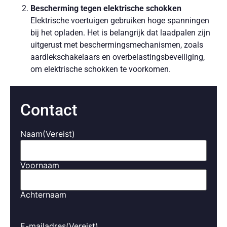
Bescherming tegen elektrische schokken
Elektrische voertuigen gebruiken hoge spanningen
bij het opladen. Het is belangrijk dat laadpalen zijn
uitgerust met beschermingsmechanismen, zoals
aardlekschakelaars en overbelastingsbeveiliging,
om elektrische schokken te voorkomen.
Garantie van betrouwbare werking
Veiligheid gaat hand in hand met betrouwbaarheid.
Contact
Een gecertificeerde laadpaal garandeert niet alleen
veiligheid, maar ook een lange levensduur en een
Naam
(Vereist)
efficiënte werking.
Certificeringen van Laadpalen
Voornaam
Laadpalen moeten voldoen aan verschillende
veiligheidsnormen en certificeringen die ervoor zorgen dat
Achternaam
ze veilig gebruikt kunnen worden. De belangrijkste
certificaten waaraan laadpalen moeten voldoen zijn:
E-mailadres
(Vereist)