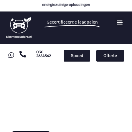
energiezuinige oplossingen
Gecertificeerde laadpalen
030
Spoed
Offerte
2684562
Laadpaal Veiligheid en
Certificering
Laadpaal installatie vanaf
€1000,-