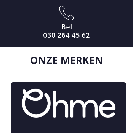
Bel
030 264 45 62
ONZE
MERKEN