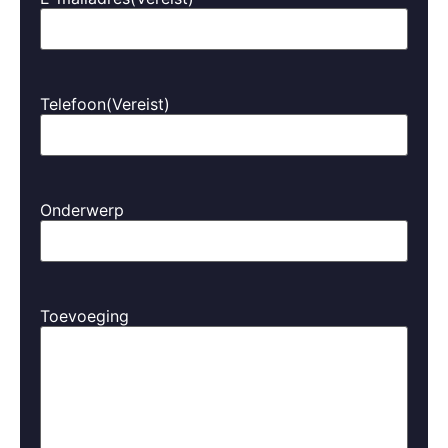
CE-markering
De CE-markering toont aan dat het product voldoet
aan de Europese richtlijnen voor veiligheid,
gezondheid en milieu. Deze markering garandeert
Telefoon
(Vereist)
dat de laadpaal getest is en voldoet aan de
relevante wet- en regelgeving.
IEC 61851 en IEC 62196
Deze normen van de International Electrotechnical
Onderwerp
Commission (IEC) zijn specifiek gericht op de
veiligheid van laadstations en elektrische
voertuigen. Ze regelen zaken zoals bedrading,
spanning en communicatieprotocollen.
Toevoeging
TÜV-certificering
De TÜV-certificering bevestigt dat de laadpaal veilig,
duurzaam en betrouwbaar is. Deze certificering is
vaak vereist voor zowel consumenten als zakelijke
toepassingen.