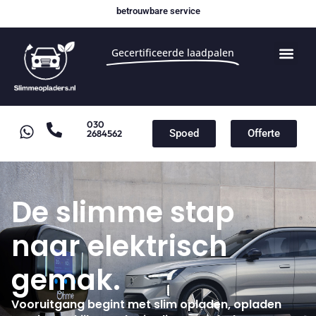
betrouwbare service
Gecertificeerde laadpalen
030
Spoed
Offerte
2684562
De slimme stap
naar elektrisch
gemak.
Vooruitgang begint met slim opladen, opladen